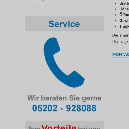
Breit
Höhe
Öffn
Gewic
Tragk
Der smart
Die Tragkr
MONTA