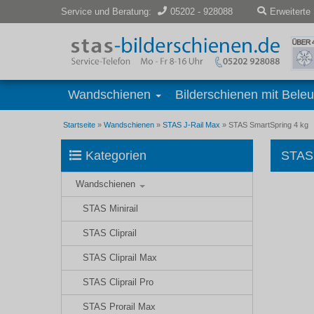
Service und Beratung:
05202 - 928088
Erweiterte
Wandschienen
Bilderschienen mit Bele
Startseite
»
Wandschienen
»
STAS J-Rail Max
»
STAS SmartSpring 4 kg
Kategorien
STAS 
Wandschienen
STAS Minirail
STAS Cliprail
STAS Cliprail Max
STAS Cliprail Pro
STAS Prorail Max