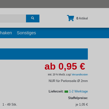
0
Artikel
Ihr Warenkorb ist leer.
rhaken
Sonstiges
ab 0,95 €
inkl. 19 % MwSt. zzgl.
Versandkosten
NUR für Perlonseile Ø 2mm
Lieferzeit:
1-2 Werktage
Staffelpreise:
1 - 49 Stk.
je 1,05 €